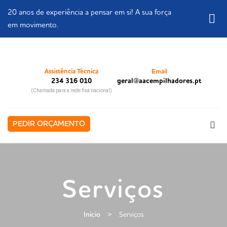
20 anos de experiência a pensar em si! A sua força
em movimento.
Assistência Técnica
Email
234 316 010
geral@aacempilhadores.pt
(Chamada para a rede fixa nacional)
PEDIR ORÇAMENTO
Serviços
Início
>
Serviços