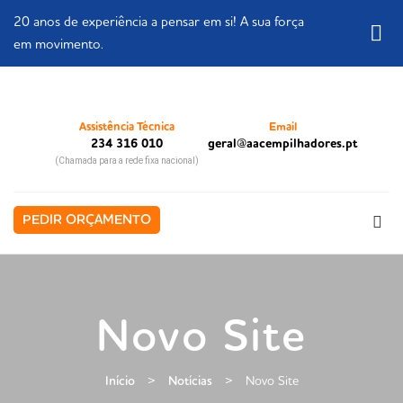
20 anos de experiência a pensar em si! A sua força
em movimento.
Assistência Técnica
Email
234 316 010
geral@aacempilhadores.pt
(Chamada para a rede fixa nacional)
PEDIR ORÇAMENTO
Novo Site
Início
>
Notícias
>
Novo Site