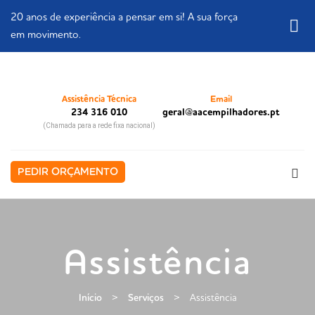
20 anos de experiência a pensar em si! A sua força
em movimento.
Assistência Técnica
Email
234 316 010
geral@aacempilhadores.pt
(Chamada para a rede fixa nacional)
PEDIR ORÇAMENTO
Assistência
Início
>
Serviços
>
Assistência